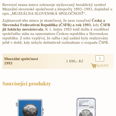
Reverzní strana mince
zobrazuje stylizovaný heraldický symbol
Muzeální slovenské společnosti a letopočty 1893–1993, doplněné o
opis „MUZEÁLNA SLOVENSKÁ SPOLOČNOSŤ“.
Zajímavostí této mince je skutečnost, že nese označení
Česká a
Slovenská Federativní Republika (ČSFR) a rok
1993
, kdy
ČSFR
již fakticky neexistovala
. K 1. lednu 1993 totiž došlo k rozdělení
společného státu na samostatnou Českou republiku a Slovenskou
republiku. Z toho vyplývá, že ražba i její zadání byly realizovány
ještě v době, kdy nebylo definitivně rozhodnuto o rozpadu ČSFR.
Muzeální společnost
1 690,- Kč
1993
Související produkty