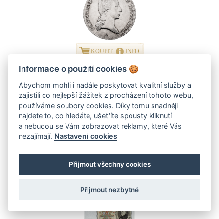
KOUPIT
INFO
Informace o použití cookies
🍪
T. G. Masaryk 1922 - Josef Šejnost -
Abychom mohli i nadále poskytovat kvalitní služby a
zajistili co nejlepší žážitek z procházení tohoto webu,
používáme soubory cookies. Díky tomu snadněji
najdete to, co hledáte, ušetříte spousty kliknutí
a nebudou se Vám zobrazovat reklamy, které Vás
nezajímají.
Nastavení cookies
KOUPIT
INFO
Přijmout všechny cookies
1000 korun 1934 - perforovaná -
Přijmout nezbytné