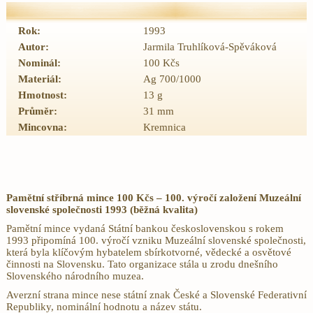
Rok:
1993
Autor:
Jarmila Truhlíková‑Spěváková
Nominál:
100 Kčs
Materiál:
Ag 700/1000
Hmotnost:
13 g
Průměr:
31 mm
Mincovna:
Kremnica
Pamětní stříbrná mince 100 Kčs – 100. výročí založení Muzeální
slovenské společnosti 1993 (běžná kvalita)
Pamětní mince vydaná Státní bankou československou s rokem
1993 připomíná 100. výročí vzniku Muzeální slovenské společnosti,
která byla klíčovým hybatelem sbírkotvorné, vědecké a osvětové
činnosti na Slovensku. Tato organizace stála u zrodu dnešního
Slovenského národního muzea.
Averzní strana
mince nese státní znak České a Slovenské Federativní
Republiky, nominální hodnotu a název státu.