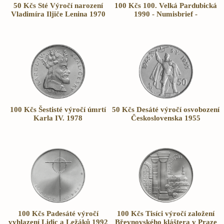
50 Kčs Sté Výročí narození
100 Kčs 100. Velká Pardubická
Vladimíra Iljiče Lenina 1970
1990 - Numisbrief -
100 Kčs Šestisté výročí úmrtí
50 Kčs Desáté výročí osvobození
Karla IV. 1978
Československa 1955
100 Kčs Padesáté výročí
100 Kčs Tisíci výročí založení
vyhlazení Lidic a Ležáků 1992
Břevnovského kláštera v Praze