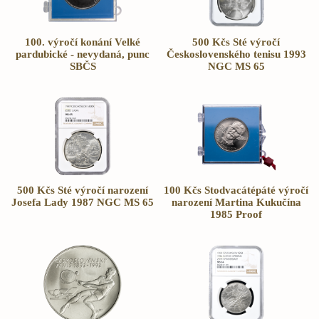
100. výročí konání Velké
500 Kčs Sté výročí
pardubické - nevydaná, punc
Československého tenisu 1993
SBČS
NGC MS 65
500 Kčs Sté výročí narození
100 Kčs Stodvacátépáté výročí
Josefa Lady 1987 NGC MS 65
narození Martina Kukučína
1985 Proof