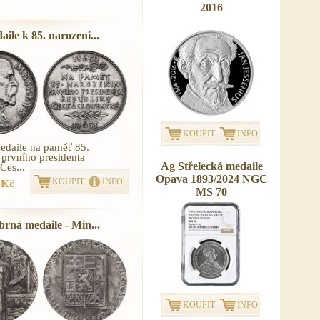
2016
ile k 85. narozeni...
KOUPIT
INFO
medaile na paměť 85.
 prvního presidenta
Ag Střelecká medaile
Čes...
Opava 1893/2024 NGC
KOUPIT
INFO
 Kč
MS 70
brná medaile - Min...
KOUPIT
INFO