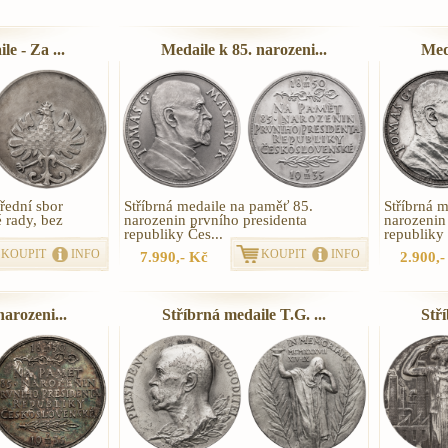
le - Za ...
Medaile k 85. narozeni...
Meda
třední sbor
Stříbrná medaile na paměť 85.
Stříbrná 
 rady, bez
narozenin prvního presidenta
narozenin
republiky Čes...
republiky 
KOUPIT
INFO
KOUPIT
INFO
7.990,- Kč
2.900,-
narozeni...
Stříbrná medaile T.G. ...
Stří