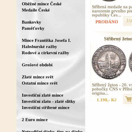
Oběžné mince České
Stříbrná medaile na 
Medaile České
narozenin prvního pr
republiky Čes...
ŽÁ
Bankovky
PRODÁNO
Paměťovky
Stříbrný žeton 
Mince Františka Josefa I.
Habsburské ražby
Rodové a církevní ražby
Grošové období
Zlaté mince svět
Ostatní mince svět
Stříbrný žeton - 20. v
pobočky ČNS v Příbo
origina...
Investiční zlaté mince
1.190,- Kč
Investiční zlato - zlaté slitky
Investiční stříbrné mince
2 Euro mince
Netradiční dárky, tipy na dárky