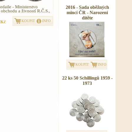
edaile - Ministerstvo
2016 - Sada oběžných
 obchodu a živností R.Č.S.,
mincí ČR - Narození
dítěte
KOUPIT
INFO
 Kč
KOUPIT
INFO
22 ks 50 Schillingů 1959 -
1973