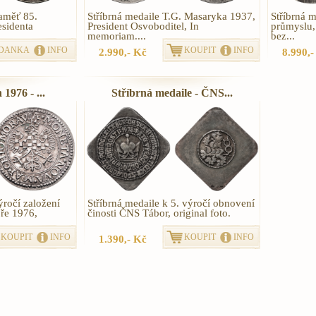
paměť 85.
Stříbrná medaile T.G. Masaryka 1937,
Stříbrná m
esidenta
President Osvoboditel, In
průmyslu,
memoriam....
bez...
DANKA
INFO
KOUPIT
INFO
2.990,- Kč
8.990,-
1976 - ...
Stříbrná medaile - ČNS...
ýročí založení
Stříbrná medaile k 5. výročí obnovení
ře 1976,
činosti ČNS Tábor, original foto.
KOUPIT
INFO
KOUPIT
INFO
1.390,- Kč