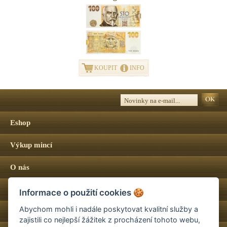
KOUPIT
INFO
Eshop
Výkup mincí
O nás
Certifikace mincí NGC
Informace o použití cookies
🍪
Abychom mohli i nadále poskytovat kvalitní služby a
Jak nakupovat
zajistili co nejlepší žážitek z procházení tohoto webu,