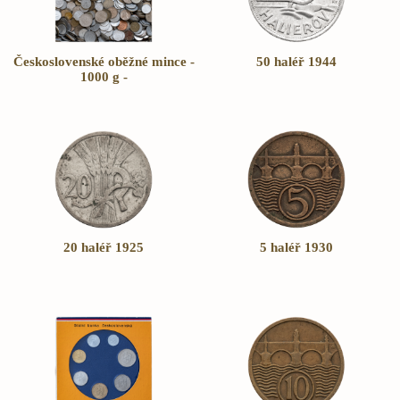
Československé oběžné mince -
50 haléř 1944
1000 g -
20 haléř 1925
5 haléř 1930