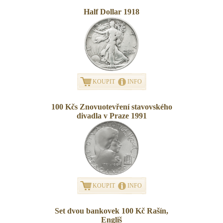
Half Dollar 1918
KOUPIT
INFO
100 Kčs Znovuotevření stavovského
divadla v Praze 1991
KOUPIT
INFO
Set dvou bankovek 100 Kč Rašín,
Engliš