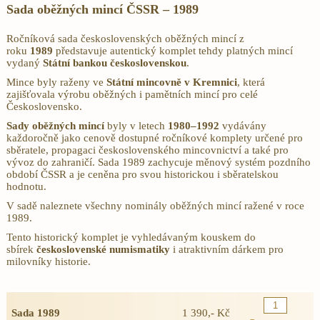
Sada oběžných mincí ČSSR – 1989
Ročníková sada československých oběžných mincí z
roku
1989
představuje autentický komplet tehdy platných mincí
vydaný
Státní bankou československou
.
Mince byly raženy ve
Státní mincovně v Kremnici
, která
zajišťovala výrobu oběžných i pamětních mincí pro celé
Československo.
Sady oběžných mincí
byly v letech
1980–1992
vydávány
každoročně jako cenově dostupné ročníkové komplety určené pro
sběratele, propagaci československého mincovnictví a také pro
vývoz do zahraničí. Sada 1989 zachycuje měnový systém pozdního
období ČSSR a je ceněna pro svou historickou i sběratelskou
hodnotu.
V sadě naleznete všechny nominály oběžných mincí ražené v roce
1989.
Tento historický komplet je vyhledávaným kouskem do
sbírek
československé numismatiky
i atraktivním dárkem pro
milovníky historie.
Sada 1989
1 390,- Kč