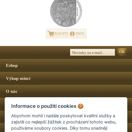
KOUPIT
INFO
Eshop
Výkup mincí
O nás
Certifikace mincí NGC
Informace o použití cookies
🍪
Abychom mohli i nadále poskytovat kvalitní služby a
Jak nakupovat
zajistili co nejlepší žážitek z procházení tohoto webu,
používáme soubory cookies. Díky tomu snadněji
Poptávkový formulář