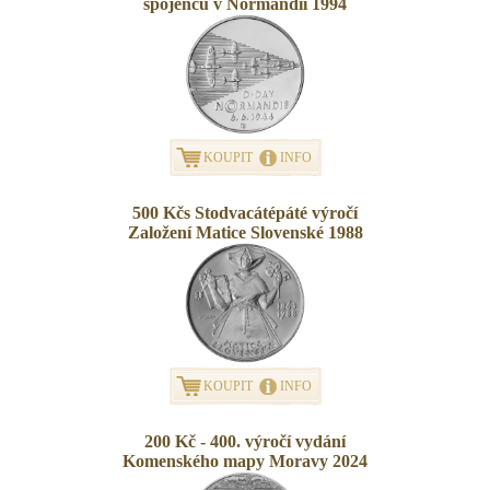
spojenců v Normandii 1994
KOUPIT
INFO
500 Kčs Stodvacátépáté výročí
Založení Matice Slovenské 1988
KOUPIT
INFO
200 Kč - 400. výročí vydání
Komenského mapy Moravy 2024