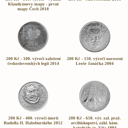
Klaudyánovy mapy - první
mapy Čech 2018
200 Kč - 100. výročí založení
200 Kč - 150. výročí narození
československých legií 2014
Leoše Janáčka 2004
200 Kč - 400. výročí úmrtí
200 Kč - 650. výr. zal. praž.
Rudolfa II. Habsburského 2012
arcibiskupství, zákl. kám.
katedrály sv. Víta 1994